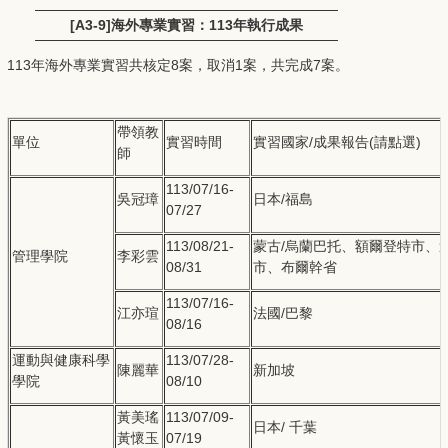
[A3-9]海外專業實習：113年執行成果
113年海外專業實習共核定8案，取消1案，共完成7案。
帶領教
單位
實習時間
實習國家/成果報告(請點選)
師
113/07/16-
吳冠璋
日本/福島
07/27
113/08/21-
蒙古/烏蘭巴托、額爾登特市、
管理學院
李彩雲
08/31
市、布爾幹省
113/07/16-
江亦瑄
法國/巴黎
08/16
運動與健康科學
113/07/28-
陳麗華
新加坡
學院
08/10
黃美瑤
113/07/09-
日本/ 千葉
黃懷玉
07/19