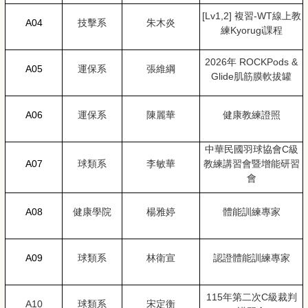
[Lv1,2]
複習-WT線上教
A04
技擊系
朱木炎
練Kyorugi課程
2026
年
ROCKPods &
A05
運保系
張維綱
Glide
肌筋膜軟拔罐
A06
運保系
陳麗華
健康教練證照
中華民國羽球協會C級
A07
球類系
李敏華
教練講習會暨增能研習
會
A08
健康學院
楊雅婷
體能訓練專家
A09
球類系
林衛宣
認證體能訓練專家
115
年第二次C級裁判
A10
球類系
宋定衡