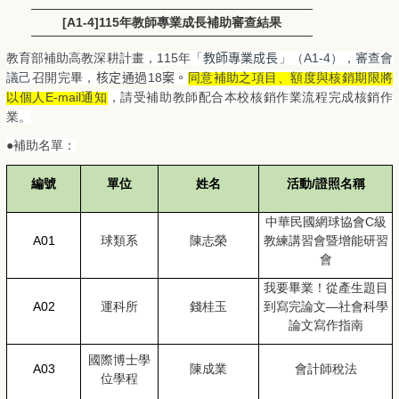
[A1-4]115年教師專業成長補助審查結果
教育部補助高教深耕計畫，115年
「
教師專業成長
」（A1-4），審查會
議己
召開完畢，
核定通過
18
案。
同意補助之項目、額度與核銷期限將
以個人E-mail通知
，請受補助教師配合本校核銷作業流程完成核銷作
業。
●補助名單：
編號
單位
姓名
活動/證照名稱
中華民國網球協會C級
A01
球類系
陳志榮
教練講習會暨增能研習
會
我要畢業！從產生題目
A02
運科所
錢桂玉
到寫完論文—社會科學
論文寫作指南
國際博士學
A03
陳成業
會計師稅法
位學程