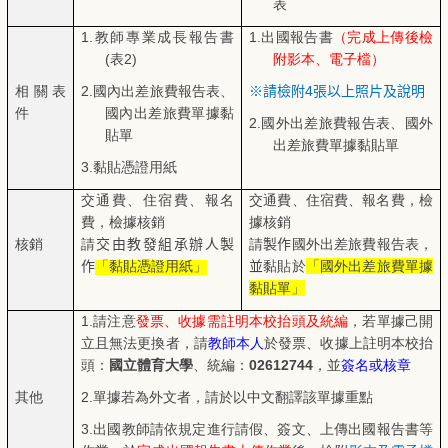
表
1.
教師專業成長報告書
1.
出國報告書
（完成上傳後檢
(表2)
附影本、電子檔）
相關表
2.
國內出差旅費報告表、
※請檢附
4
張以上照片及說明
件
國內出差旅費單據黏
2.
國外出差旅費報告表、國外
貼單
出差旅費單據黏貼單
3.
黏貼憑證用紙
交通費、住宿費、報名
交通費、住宿費、報名費，檢
費，檢據核銷
據核銷
核銷
請
交由教發組承辦人製
請
製作
國外出差旅費報告表，
作
「黏貼憑證用紙」
並
黏貼於
「國外出差旅費單據
黏貼單」
1.
請注意
發票、收據需註明本校抬頭及統編
，若單據己開
立且無法更換者，請
教師本人
於發票、收據上註明本校抬
頭：
國立體育大學
、統編：
02612744
，並
簽名或核章
其他
2.
單據若為外文者，請於以中文翻譯該單據重點
3.
出國教師請依規定進行請假、簽文、上傳出國報告書等