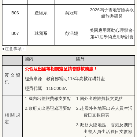
2026
鳴子雪地冒險與永
B06
產經系
吳冠璋
續旅遊研習
美國應用運動心理學會-
B07
球類系
彭涵妮
第41屆學術應用研討會
●注意事項：
國內
國外
公假及出國等相關簽呈請會辦教務處
！
簽文資
經費來源：教育部補助
115
年高教深耕計畫
訊
經費代碼
：115C003A
1.
國內出差旅費報支要點
1.
國外出差旅費報支要點
2.
政府支出憑證處理要點
2.
赴國外各地區出差人員生活
相關規
費日支數額表
定
3.
派赴大陸地區、香港及澳門
出差人員生活費日支數額