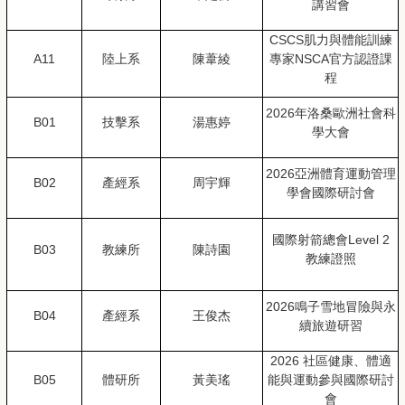
講習會
CSCS
肌力與體能訓練
A11
陸上系
陳葦綾
專家NSCA官方認證課
程
2026
年洛桑歐洲社會科
B01
技擊系
湯惠婷
學大會
2026
亞洲體育運動管理
B02
產經系
周宇輝
學會國際研討會
國際射箭總會Level 2
B03
教練所
陳詩園
教練證照
2026
鳴子雪地冒險與永
B04
產經系
王俊杰
續旅遊研習
2026
社區健康、體適
B05
體研所
黃美瑤
能與運動參與國際研討
會