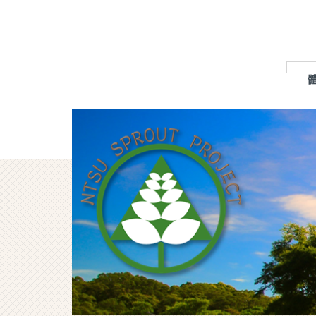
跳
到
主
要
內
容
區