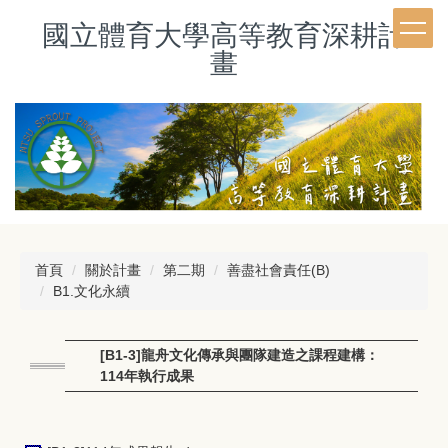
跳
國立體育大學高等教育深耕計
到
主
畫
要
內
容
區
首頁
關於計畫
第二期
善盡社會責任(B)
B1.文化永續
[B1-3]龍舟文化傳承與團隊建造之課程建構：
114年執行成果