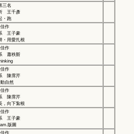
第三名
所 王千彥
起・跑
佳作
系 王子豪
耕・用愛扎根
佳作
系 蕭秩斳
hinking
佳作
系 陳霈芹
舞動自然
佳作
系 陳霈芹
長，向下紮根
佳作
系 王子豪
eam.版圖
佳作