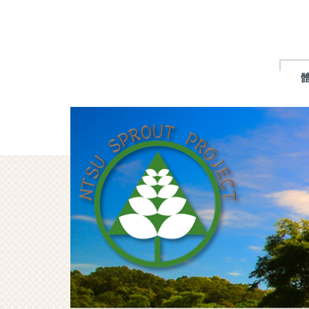
跳
到
主
要
內
容
區