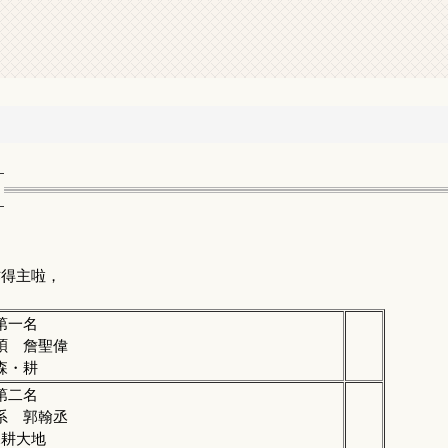
作得主啦，
第一名
碩 詹聖偉
森・耕
第二名
系 郭翰丞
深耕大地