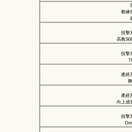
教練
技擊
高教深
技擊
T
產經
產經
向上成
技擊
Dr