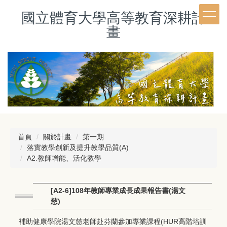
跳
國立體育大學高等教育深耕計
到
主
畫
要
內
容
區
首頁
關於計畫
第一期
落實教學創新及提升教學品質(A)
A2.教師增能、活化教學
[A2-6]108年教師專業成長成果報告書(湯文
慈)
補助健康學院湯文慈老師赴芬蘭參加專業課程(HUR高階培訓