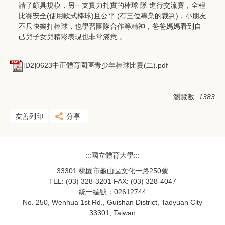
請了頗具規模，另一支實力扎實的棒球 隊 進行交流賽，全程
比賽安全(使用軟式棒球)且公平 (有三位專業的裁判)，小朋友
不只快樂打棒球，也學習團隊合作等精神，爸爸媽媽看到自
己兒子女兒精彩表現也非常滿意 。
[D2]0623中正體育園區青少年棒球比賽(二).pdf
瀏覽數:
1383
友善列印
分享
:::國立體育大學:::
33301 桃園市龜山區文化一路250號
TEL: (03) 328-3201 FAX: (03) 328-4047
統一編號：02612744
No. 250, Wenhua 1st Rd., Guishan District, Taoyuan City
33301, Taiwan
33301桃園市龜山區文化一路250號