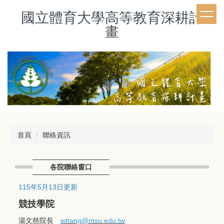
跳
國立體育大學高等教育深耕計
到
主
畫
要
內
容
區
首頁
聯絡資訊
各院聯絡窗口
115年5月13日更新
競技學院
湯文慈院長
wttang
@ntsu.edu.tw