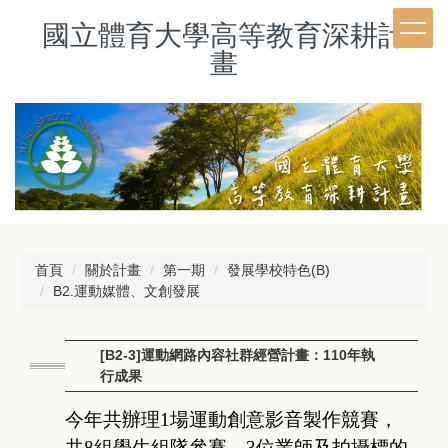
跳
國立體育大學高等教育深耕計
到
主
畫
要
內
容
區
首頁
關於計畫
第一期
發展學校特色(B)
B2.運動媒體、文創發展
[B2-3]運動網路內容社群經營計畫：110年執
行成果
今年共辦理1場運動創意影音製作競賽，
共8組學生組隊參賽，3位業師及拍攝標的