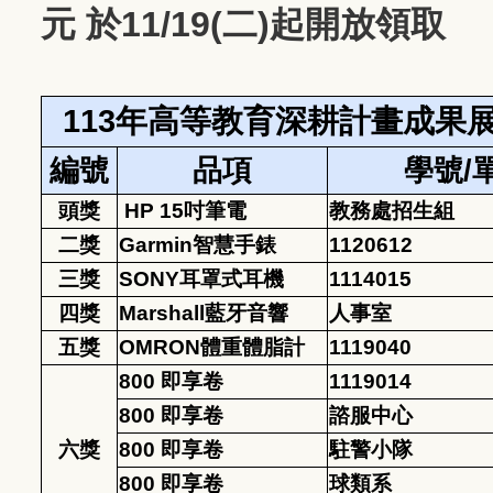
元 於11/19(二)起開放
領取
113年高等教育深耕計畫成果
編號
品項
學號/
頭獎
HP 15吋筆電
教務處招生組
二獎
Garmin智慧手錶
1120612
三獎
SONY耳罩式耳機
1114015
四獎
Marshall藍牙音響
人事室
五獎
OMRON體重體脂計
1119040
800 即享卷
1119014
800 即享卷
諮服中心
六獎
800 即享卷
駐警小隊
800 即享卷
球類系