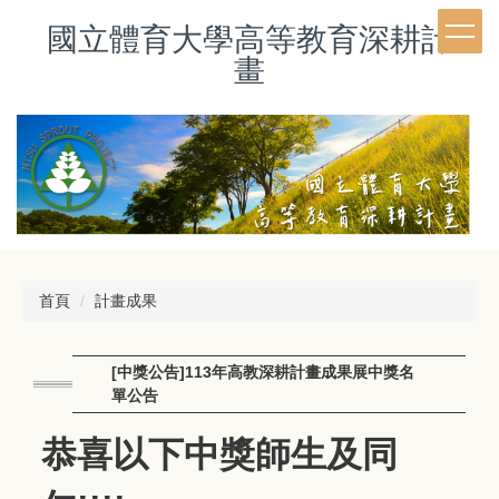
跳
國立體育大學高等教育深耕計
到
主
畫
要
內
容
區
首頁
計畫成果
[中獎公告]113年高教深耕計畫成果展中獎名
單公告
恭喜以下中獎師生及同