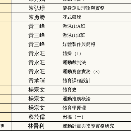
陳弘璟
健身運動理論與實務
陳勇勝
花式籃球
黃三峰
游泳(1)A班
黃三峰
游泳(1)B班
黃三峰
媒體製作與簡報
黃永旺
體操（1）
黃永旺
運動裁判法
黃永旺
運動賽會實務（3）
黃承暉
體育課程設計
楊宗文
體育史
楊宗文
運動推廣概論
楊宗文
體育學原理
蔡於儒
田徑（一）
林晉利
運動計畫與指導實務研究
專班