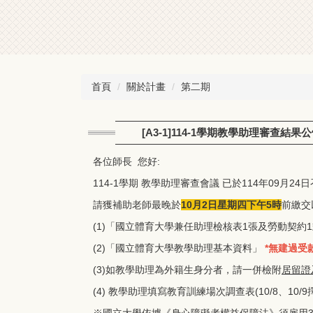
首頁
關於計畫
第二期
[A3-1]114-1學期教學助理審查結果
各位師長 您好:
114-1學期 教學助理審查會議 已於114年09月
請獲補助老師最晚於
10
月2日星期四下午5時
前繳交
(1)「國立體育大學兼任助理檢核表1張及勞動契約1
(2)「國立體育大學教學助理基本資料」
*
無建過受
(3)如教學助理為外籍生身分者，請一併檢附
居留證
(4) 教學助理填寫教育訓練場次調查表(10/8、10/
※國立大學依據《身心障礙者權益保障法》須雇用