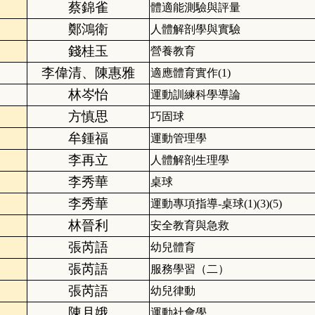
蔡錦雀
體適能測驗與評量
鄭鴻衛
人體解剖學與實驗
錢桂玉
營養教育
李偉清、陳惠雅
適應體育實作(1)
林岑怡
運動訓練科學導論
方慎思
巧固球
牟鍾福
運動管理學
李再立
人體解剖生理學
李秀華
桌球
李秀華
運動專項指導-桌球(1)(3)(5)
林晉利
安全教育與急救
張芮語
幼兒體育
張芮語
服務學習（二）
張芮語
幼兒律動
陳月娥
運動社會學