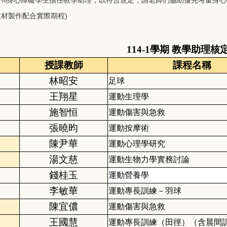
位教材製作配合實際期程)
114-1學期 教學助理核
授課教師
課程名稱
林昭安
足球
王翔星
運動生理學
施智恒
運動傷害與急救
張曉昀
運動按摩術
陳尹華
運動心理學研究
湯文慈
運動生物力學實務討論
錢桂玉
運動營養學
李敏華
運動專長訓練－羽球
陳宜儂
運動傷害與急救
王國慧
運動專長訓練（田徑）（含晨間