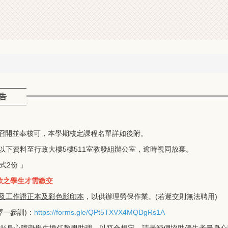
公告
24日召開並奉核可，本學期核定課程名單詳如後附。
以下資料至行政大樓5樓511室教發組辦公室，逾時視同放棄。
式2份 」
款之學生才需繳交
及工作證正本及彩色影印本
，以供辦理勞保作業。(若遲交則無法聘用)
9擇一參訓)：
https://forms.gle/QPt5TXVX4MQDgRs1A
3%身心障礙學生擔任教學助理，以符合規定，請老師們協助優先考量身心