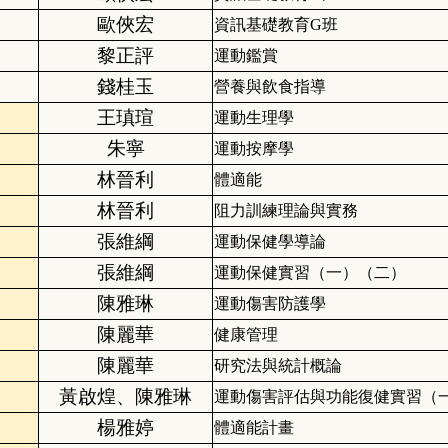
歐俠宏
資訊基礎教育G班
黎正評
運動鑑賞
錢桂玉
營養與飲食指導
王瑱瑄
運動生理學
朱寧
運動按摩學
林晉利
體適能
林晉利
阻力訓練理論與實務
張維綱
運動保健學導論
張維綱
運動保健實習（一）（二）
陳雅琳
運動傷害防護學
陳麗華
健康管理
陳麗華
研究法與統計概論
黃啟煌、陳雅琳
運動傷害評估與功能復健實習（
楊雅婷
體適能計畫