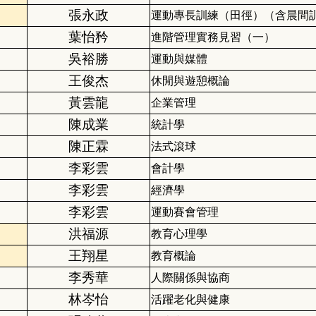
張永政
運動專長訓練（田徑）（含晨間
葉怡矜
進階管理實務見習（一）
吳裕勝
運動與媒體
王俊杰
休閒與遊憩概論
黃雲龍
企業管理
陳成業
統計學
陳正霖
法式滾球
李彩雲
會計學
李彩雲
經濟學
李彩雲
運動賽會管理
洪福源
教育心理學
王翔星
教育概論
李秀華
人際關係與協商
林岑怡
活躍老化與健康