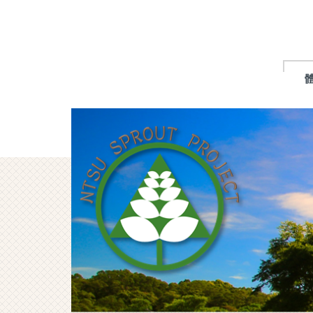
跳
到
主
要
內
容
區