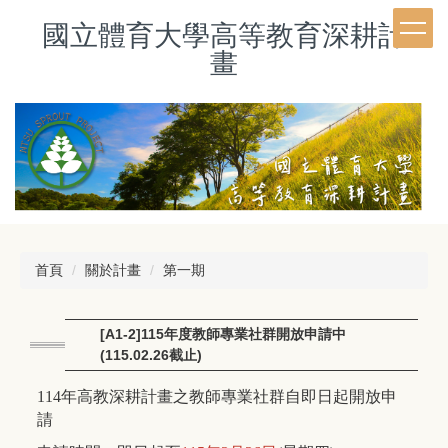
跳
國立體育大學高等教育深耕計
到
主
畫
要
內
容
區
首頁
關於計畫
第一期
[A1-2]115年度教師專業社群開放申請中
(115.02.26截止)
114年高教深耕計畫之教師專業社群自即日起開放申
請