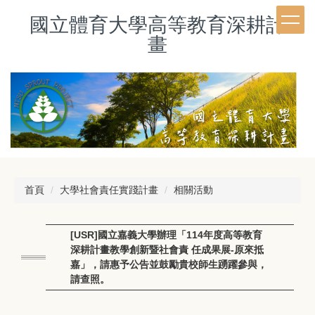
跳
國立體育大學高等教育深耕計
到
主
畫
要
內
容
區
首頁
大學社會責任實踐計畫
相關活動
[USR]國立嘉義大學辦理「114年度高等教育
深耕計畫教學創新暨社會責 任成果展-原來抵
嘉」，請惠予公告並鼓勵貴校師生踴躍參與，
請查照。