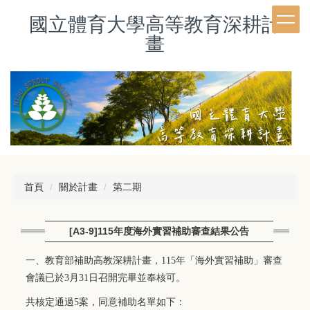
跳
國立體育大學高等教育深耕計
到
主
畫
要
內
容
區
首頁
關於計畫
第二期
[A3-9]115年度海外實習補助審查結果公告
一、教育部補助高教深耕計畫，115年「海外實習補助」審查
會議已於3月31日召開完畢並奉核可。
共核定通過5案，同意補助名單如下：