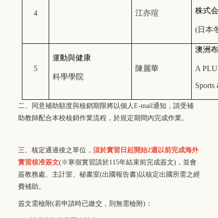
株式
4
江亦瑄
(
日本
澳洲
運
動與健康
5
陳麗華
A PLUS
科學學院
Sports 
二、同意補助額度與核銷期限將以個人E-mail通知，請受補
助教師配合本校核銷作業流程，於規定期間內完成作業。
三、核定通過後之單位，
須於實習日起開始2週以前完成海外
實習核准簽文
(※寒假實習請於115年結束前完成簽文)，並會
簽教務處、主計室、秘書室(出國報告書)以核定出國所需之經
費補助。
簽文需檢附(若申請時已繳交，則無需檢附)：