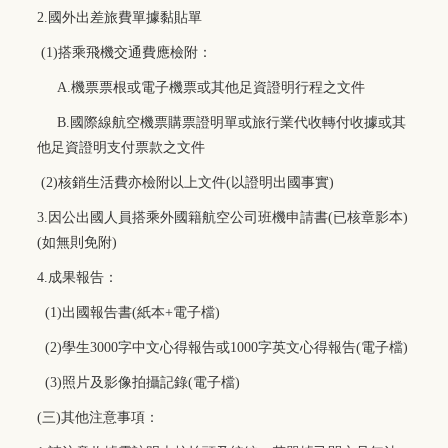
2.
國外出差旅費單據黏貼單
(1)
搭乘飛機交通費應檢附：
A.
機票票根或電子機票或其他足資證明行程之文件
B.
國際線航空機票購票證明單或旅行業代收轉付收據或其
他足資證明支付票款之文件
(2)
核銷生活費亦檢附以上文件(以證明出國事實)
3.
因公出國人員搭乘外國籍航空公司班機申請書(已核章影本)
(
如無則免附)
4.
成果報告：
(1)
出國報告書(紙本+電子檔)
(2)
學生3000字中文心得報告或1000字英文心得報告(電子檔)
(3)
照片及影像拍攝記錄(電子檔)
(
三)其他注意事項：