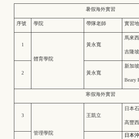
暑假海外實習
序號
學院
帶隊老師
實習
馬來
1
黃永寬
吉隆
體育學院
新加
2
黃永寬
Beary
寒假海外實習
日本
3
王凱立
高豐
管理學院
日本