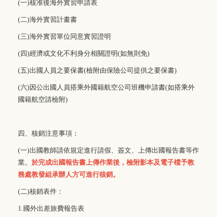
(
一)核准後海外實習申請表
(
二)海外實習計畫書
(
三)海外實習單位同意實習證明
(
四)經濟或文化不利身分相關證明(如無則免)
(
五)出國人員之要保書(檢附由保險公司提供之要保書)
(
六)因公出國人員搭乘外國籍航空公司班機申請書(如搭乘外
國籍航空請檢附)
四、核銷注意事項：
(
一)出國教師請依規定進行請假、簽文、上傳出國報告書等作
業。
於完成出國報告書上傳作業後，檢附影本及電子檔予教
務處教發組承辦人方可進行核銷。
(
二)核銷表件：
1.
國外出差旅費報告表