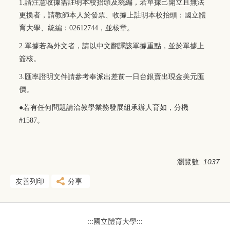
1.
請注意收據需註明本校抬頭及統編，若單據己開立且無法
更換者，請教師本人於發票、收據上註明本校抬頭：國立體
育大學、統編：02612744，並核章。
2.
單據若為外文者，請以中文翻譯該單據重點，並於單據上
簽核。
3.
匯率證明文件請參考奉派出差前一日台銀賣出現金美元匯
價。
●若有任何問題請洽教學業務發展組承辦人育如，分機
#1587。
瀏覽數:
1037
友善列印
分享
:::國立體育大學:::