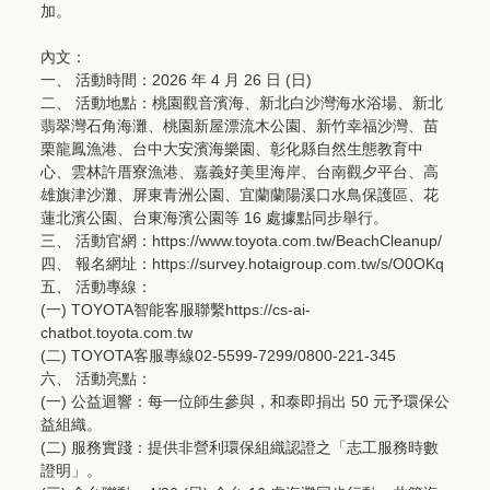
加。
內文：
一、 活動時間：2026 年 4 月 26 日 (日)
二、 活動地點：桃園觀音濱海、新北白沙灣海水浴場、
新北
翡翠灣石角海灘、桃園新屋漂流木公園、新竹幸福沙灣、
苗
栗龍鳳漁港、台中大安濱海樂園、彰化縣自然生態教育中
心、
雲林許厝寮漁港、嘉義好美里海岸、台南觀夕平台、高
雄旗津沙灘、
屏東青洲公園、宜蘭蘭陽溪口水鳥保護區、花
蓮北濱公園、
台東海濱公園等 16 處據點同步舉行。
三、 活動官網：
https://www.toyota.com.
tw/BeachCleanup/
四、 報名網址：
https://survey.
hotaigroup.com.tw/s/O0OKq
五、 活動專線：
(一) TOYOTA智能客服聯繫
https://cs-ai-
chatbot.toyota.com.tw
(二) TOYOTA客服專線02-5599-7299/0800-
221-345
六、 活動亮點：
(一) 公益迴響：每一位師生參與，和泰即捐出 50 元予環保公
益組織。
(二) 服務實踐：提供非營利環保組織認證之「志工服務時數
證明」。