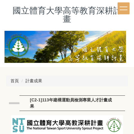
跳
國立體育大學高等教育深耕計
到
主
畫
要
內
容
區
首頁
計畫成果
[C2-1]113年建構運動員檢測專業人才計畫成
果