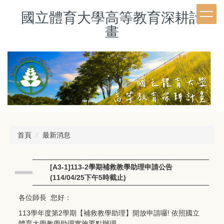
跳
國立體育大學高等教育深耕計
到
主
畫
要
內
容
區
首頁
最新消息
[A3-1]113-2學期補救教學助理申請公告
(114/04/25下午5時截止)
各位師長 您好：
113學年度第2學期【補救教學助理】開放申請囉! 依照國立
體育大學教學助理實施要點辦理。