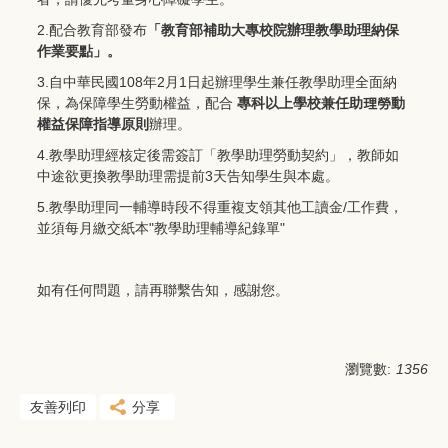
2.配合教育部發布
「
教育部補助大專校院辦理教學助理納保
作業要點
」。
3.自中華民國108年2月1日起辦理學生兼任教學助理全面納
保，為保障學生勞動權益，配合
專科以上學校兼任助理勞動
權益保障指導原則
辦理。
4.教學助理經核定後需簽訂「教學助理勞動契約」，教師如
中途欲更換教學助理需提前3天告知學生與本處。
5.教學助理同一輔導時段不得重複支領其他工讀金/工作費，
並須每月繳交紙本"教學助理輔導紀錄單"
如有任何問題，請再聯繫告知，感謝您。
瀏覽數:
1356
友善列印
分享