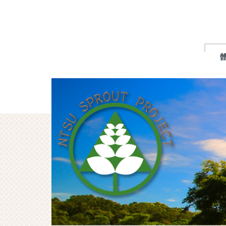
跳
到
主
要
內
容
區