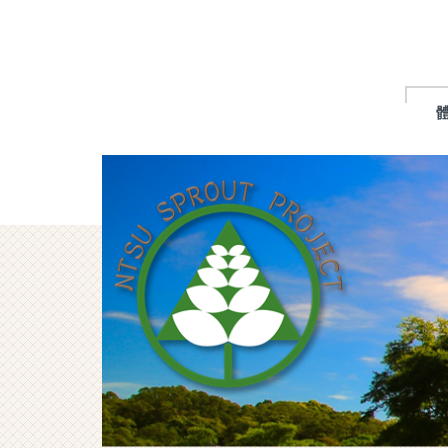
跳
到
主
要
內
容
區