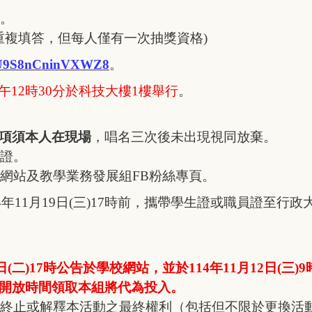
。
可重複填答，但每人僅有一次抽獎資格)
j25U9S8nCninVXWZ8
。
)中午12時30分於科技大樓1樓舉行
。
項須本人在現場
，唱名三次後未出現視同放棄。
證。
網站及教學業務發展組FB粉絲專頁。
4年11月19日(三)17時前，攜帶學生證或職員證至行
日(二)17時公告於學校網站，並於114年11月12日(三)
開放時間領取本組將代為投入。
終止或解釋本活動之最終權利（包括但不限於更換活