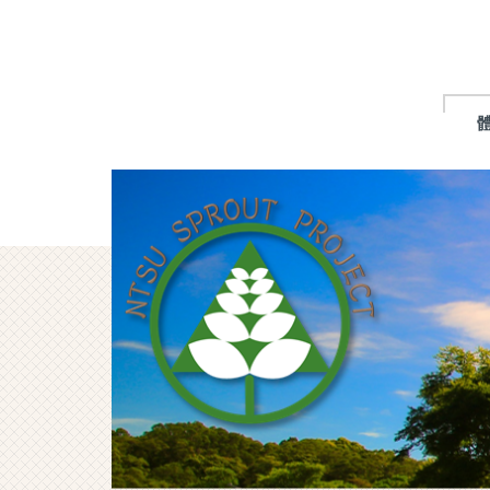
跳
到
主
要
內
容
區