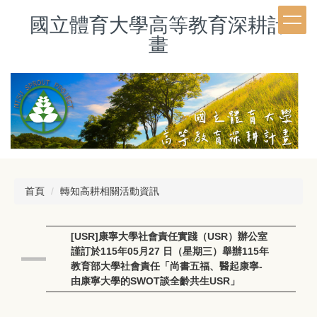
跳
國立體育大學高等教育深耕計
到
主
畫
要
內
容
區
首頁
轉知高耕相關活動資訊
[USR]康寧大學社會責任實踐（USR）辦公室
謹訂於115年05月27 日（星期三）舉辦115年
教育部大學社會責任「尚書五福、醫起康寧-
由康寧大學的SWOT談全齡共生USR」