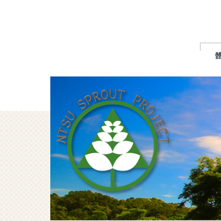
跳
到
主
要
內
容
區