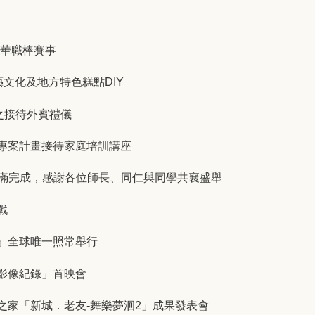
中華職棒賽事
工藝文化及地方特色糕點DIY
儀之接待外賓禮儀
家庭專案計畫接待家庭培訓講座
圓滿完成，感謝各位師長、同仁與同學共襄盛舉
戰
練』全球唯一照常舉行
手影像紀錄」首映會
護之家「新城．老友-舞樂夢洄2」成果發表會