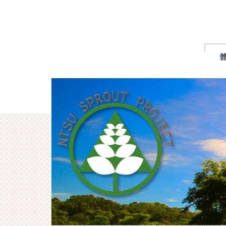
跳
到
主
要
內
容
區