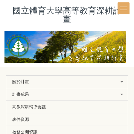
跳
國立體育大學高等教育深耕計
到
主
畫
要
內
容
區
關於計畫
計畫成果
高教深耕輔導會議
表件資源
校務公開資訊