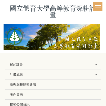
跳
國立體育大學高等教育深耕計
到
主
畫
要
內
容
區
關於計畫
計畫成果
高教深耕輔導會議
表件資源
校務公開資訊