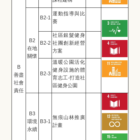
運動指導與比
B2-1
賽
社區銀髮健身
B2
B2-2
社團創新經營
在地
方案
關懷
溫暖公園活化
B
健身設施的體
B2-3
善盡
育志工-打造社
社會
區健身公園
責任
B3
無痕山林推廣
環境
B3-1
計畫
永續