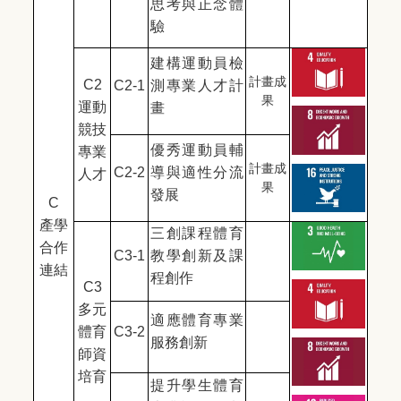
思考與正念體
驗
建構運動員檢
計畫成
C2
C2-1
測專業人才計
果
運動
畫
競技
優秀運動員輔
專業
計畫成
C2-2
導與適性分流
人才
果
發展
C
產學
三創課程體育
合作
C3-1
教學創新及課
連結
程創作
C3
多元
適應體育專業
體育
C3-2
服務創新
師資
培育
提升學生體育