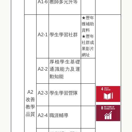
A1-6
教師多元升等
★
歷年
獲補助
資料
A2-1
學生學習社群
★
歷年
社群成
果影片
網址
厚植學生基礎
A2-2
通識能力及運
動知能
A2
A2-3
學生學習營隊
改善
教學
品質
A2-4
職涯輔導