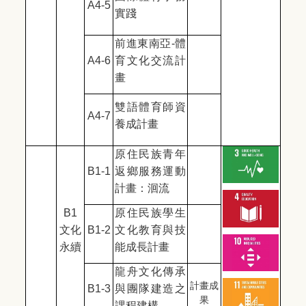
A4-5
實踐
前進東南亞-體
A4-6
育文化交流計
畫
雙語體育師資
A4-7
養成計畫
原住民族青年
B1-1
返鄉服務運動
計畫：洄流
B1
原住民族學生
文化
B1-2
文化教育與技
永續
能成長計畫
龍舟文化傳承
計畫成
B1-3
與團隊建造之
果
課程建構