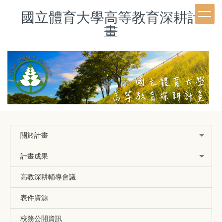
跳
國立體育大學高等教育深耕計
到
主
畫
要
內
容
區
關於計畫
計畫成果
高教深耕輔導會議
表件資源
校務公開資訊