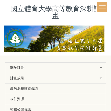
跳
國立體育大學高等教育深耕計
到
主
畫
要
內
容
區
關於計畫
計畫成果
高教深耕輔導會議
表件資源
校務公開資訊