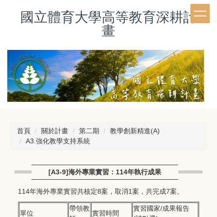
跳
國立體育大學高等教育深耕計
到
主
畫
要
內
容
區
首頁
關於計畫
第二期
教學創新精進(A)
A3.強化教學支持系統
[A3-9]海外專業實習：114年執行成果
114年海外專業實習共核定8案，取消1案，共完成7案。
帶領教
實習國家/成果報告
單位
實習時間