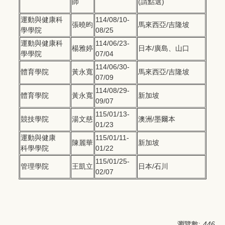
師
(請點選)
運動與健康科
114/08/10-
張曉昀
馬來西亞/吉隆坡
學學院
08/25
運動與健康科
114/06/23-
楊雅婷
日本/廣島、山口
學學院
07/04
114/06/30-
體育學院
黃永寬
馬來西亞/吉隆坡
07/09
114/08/29-
體育學院
黃永寬
新加坡
09/07
115/01/13-
競技學院
湯文慈
澳洲/墨爾本
01/23
運動與健康
115/01/11-
陳麗華
新加坡
科學學院
01/22
115/01/25-
管理學院
王凱立
日本/石川
02/07
瀏覽數:
446